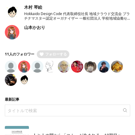
木村 琴絵
Hokkaido Design Code 代表取締役社長 地域クラウド交流会 プラ
チナマスター認定オーガナイザー 一般社団法人 学校地域恊働セ
ンターラポールくしろ 一般社団法人 ノーコード推進協会 理事
山本かおり
11人のフォロワー
フォローする
最新記事