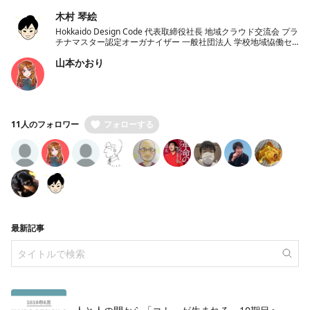
木村 琴絵
Hokkaido Design Code 代表取締役社長 地域クラウド交流会 プラ
チナマスター認定オーガナイザー 一般社団法人 学校地域恊働セ
ンターラポールくしろ 一般社団法人 ノーコード推進協会 理事
山本かおり
11人のフォロワー
フォローする
最新記事