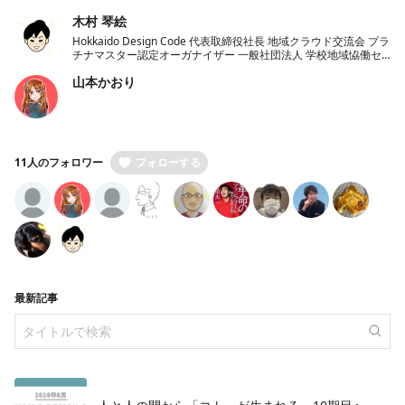
木村 琴絵
Hokkaido Design Code 代表取締役社長 地域クラウド交流会 プラ
チナマスター認定オーガナイザー 一般社団法人 学校地域恊働セ
ンターラポールくしろ 一般社団法人 ノーコード推進協会 理事
山本かおり
11人のフォロワー
フォローする
最新記事