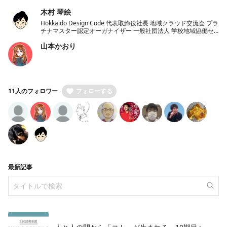
木村 琴絵
Hokkaido Design Code 代表取締役社長 地域クラウド交流会 プラ
チナマスター認定オーガナイザー 一般社団法人 学校地域恊働セ
ンターラポールくしろ 一般社団法人 ノーコード推進協会 理事
山本かおり
11人のフォロワー
フォローする
最新記事