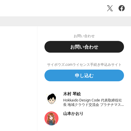
お問い合わせ
お問い合わせ
サイボウズ.comライセンス手続き申込みサイト
申し込む
木村 琴絵
Hokkaido Design Code 代表取締役社
長 地域クラウド交流会 プラチナマス
ター認定オーガナイザー 一般社団法人
山本かおり
学校地域恊働センターラポールくしろ
一般社団法人 ノーコード推進協会 理
事