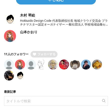
木村 琴絵
Hokkaido Design Code 代表取締役社長 地域クラウド交流会 プラ
チナマスター認定オーガナイザー 一般社団法人 学校地域恊働セ
ンターラポールくしろ 一般社団法人 ノーコード推進協会 理事
山本かおり
11人のフォロワー
フォローする
最新記事