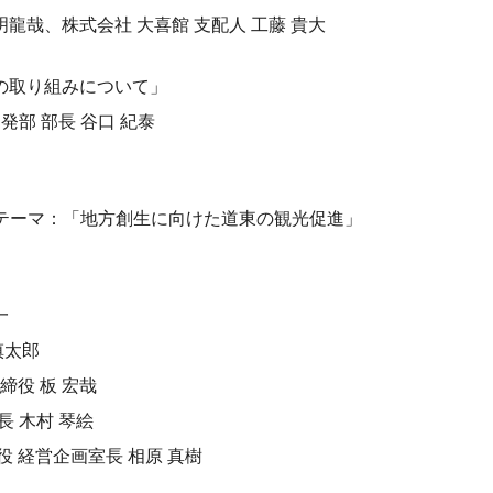
哉、株式会社 大喜館 支配人 工藤 貴大
生の取り組みについて」
発部 部長 谷口 紀泰
テーマ：「地方創生に向けた道東の観光促進」
一
慎太郎
締役 板 宏哉
役社長 木村 琴絵
役 経営企画室長 相原 真樹