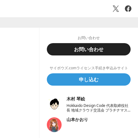
お問い合わせ
お問い合わせ
サイボウズ.comライセンス手続き申込みサイト
申し込む
木村 琴絵
Hokkaido Design Code 代表取締役社
長 地域クラウド交流会 プラチナマス
ター認定オーガナイザー 一般社団法人
山本かおり
学校地域恊働センターラポールくしろ
一般社団法人 ノーコード推進協会 理
事