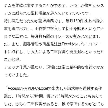
テムを柔軟に変更することができず、いつしか業務がシス
テムに縛られる逆転現象が起きていたといいます。
特に深刻だったのが請求業務です。毎月150件以上の請求
書を紙で出力し、手作業で封入して切手を貼るというアナ
ログな工程に、毎月数時間のリソースが割かれていまし
た。また、顧客管理や備品発注はExcelやスプレッドシー
トに点在し、手入力による二重採番や発注漏れといったミ
スが頻発。
チェック作業が重なり、現場には常に精神的な負荷がかか
っていました。
「AccessからPDFやExcelで出力した請求書を送付する作
業に、1時間から2時間、長いと3時間かかることもありま
した。さらに二重採番があると、後で修正するのがとても